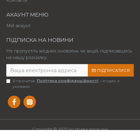
Контакти
АКАУНТ МЕНЮ
Мій акаунт
ПІДПИСКА НА НОВИНИ
Не пропустіть жодних оновлень чи акцій, підписавшись
на нашу розсилку.
ПІДПИСАТИСЯ
Я прочитав
Політика конфіденційності
і згоден з
умовами
Copyright © 2025 Усі права захищені