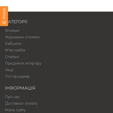
Фільтр
КАТЕГОРІЇ
Вітальні
Журнальні столики
Кабінети
М'які меблі
Спальні
Предмети інтер'єру
Акції
Топ продажів
ІНФОРМАЦІЯ
Про нас
Доставка і оплата
Мапа сайту