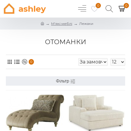
0
0
ashley
М'які меблі
Лежаки
ОТОМАНКИ
0
Фільтр