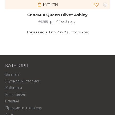
КУПИТИ
Спальня Queen Olivet Ashley
44550 грн.
69255 грн.
Показано з 1 по 2 із 2 (1 сторінок)
КАТЕГОРІЇ
Вітальні
Журнальні столики
Кабінети
М'які меблі
Спальні
Предмети інтер'єру
Акції