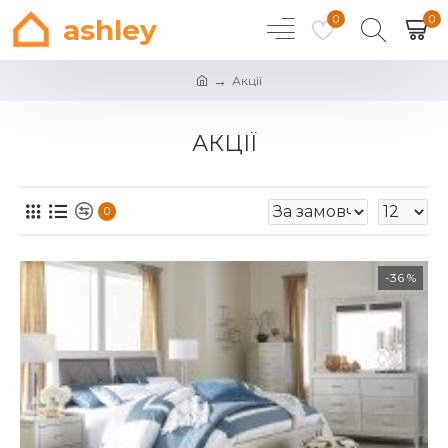
0
0
ashley
Акції
АКЦІЇ
0
-36 %