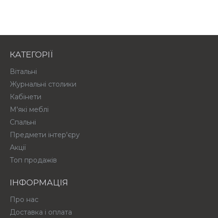
КАТЕГОРІЇ
Вітальні
Журнальні столики
Кабінети
М'які меблі
Спальні
Предмети інтер'єру
Акції
Топ продажів
ІНФОРМАЦІЯ
Про нас
Доставка і оплата