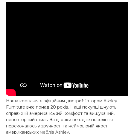
Наша компанія є офіційним дистриб’ютором Ashley
Furniture вже понад 20 років. Наші покупці цінують
справжній американський комфорт та вишуканий,
неповторний стиль. За ці роки не одне покоління
переконалось у зручності та неймовірній якості
американських
меблів Ashley
.