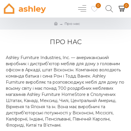
0
0
ashley
Про нас
ПРО НАС
Ashley Furniture Industries, Inc. — американський
виробник і дистрибʼютор меблів для дому з головним
офісом в Аркадії, штат Вісконсін. Компанією володіють
команда батька і сина Рон і Тодд Ванек. Ashley
Furniture виробляє та розповсюджує меблі для дому по
всьому світу і має понад 700 роздрібних меблевих
магазинів Ashley Furniture HomeStore в Сполучених
Штатах, Канаді, Мексиці, Чилі, Центральній Америці,
Вірменія та Японія та ін. Вона має виробничі та
дистриб’юторські потужності у Вісконсіні, Міссісіпі,
Каліфорнії, Індіані, Пенсільванії, Північній Кароліні,
Флориді, Китаї та В’єтнамі.