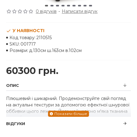
0 відгуків
-
Написати відгук
У НАЯВНОСТІ
Код товару:
2110515
SKU:
001717
Розміри:
д.130см ш.163см в.102см
60300 грн.
ОПИС
Плюшевий і шикарний. Продемонструйте свій погляд
на актуальні текстури за допомогою ефектної шнурової
оббивки цього лежака. Його неймовірно м'яка тканина
приваблює теплим нейтральним відтінком, що
ВІДГУКИ
доповнює сучасну колірну палітру. Опустіться в
подушки та заплануйте залишитися на деякий час - цей
затишний великий шезлонг підкреслює ваш