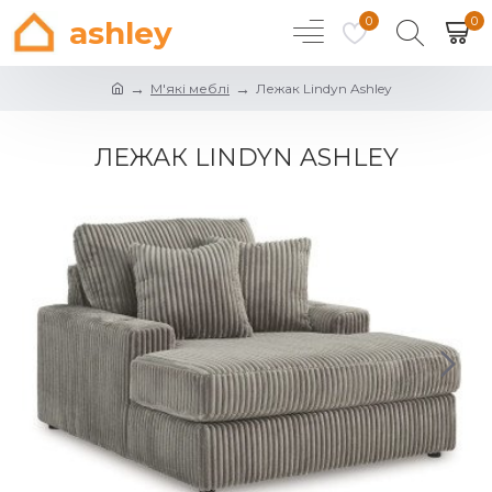
0
0
ashley
М'які меблі
Лежак Lindyn Ashley
ЛЕЖАК LINDYN ASHLEY