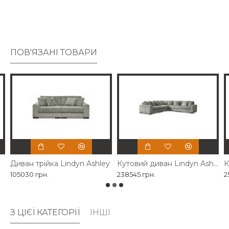
висококласний підхід до комфорту та стилю.
ПОВ'ЯЗАНІ ТОВАРИ
Диван трійка Lindyn Ashley
Кутовий диван Lindyn Ashley сірого кольору
105030 грн.
238545 грн.
2
З ЦІЄЇ КАТЕГОРІЇ
ІНШІ