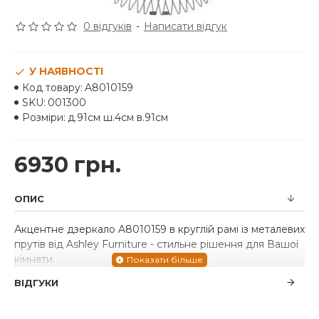
0 відгуків
-
Написати відгук
У НАЯВНОСТІ
Код товару:
A8010159
SKU:
001300
Розміри:
д.91см ш.4см в.91см
6930 грн.
ОПИС
Акцентне дзеркало A8010159 в круглій рамі із металевих
прутів від Ashley Furniture - стильне рішення для Вашої
кімнати.
ВІДГУКИ