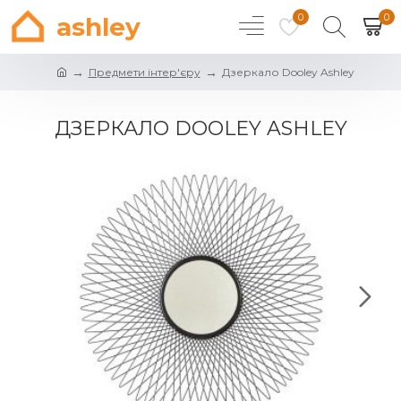
0
0
ashley
Предмети інтер'єру
Дзеркало Dooley Ashley
ДЗЕРКАЛО DOOLEY ASHLEY