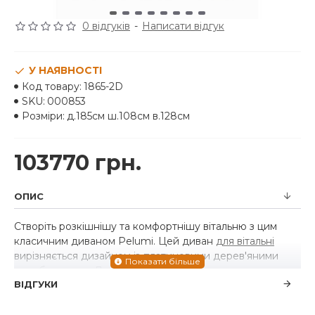
0 відгуків
-
Написати відгук
У НАЯВНОСТІ
Код товару:
1865-2D
SKU:
000853
Розміри:
д.185см ш.108см в.128см
103770 грн.
ОПИС
Створіть розкішнішу та комфортнішу вітальню з цим
класичним диваном Pelumi. Цей диван
для вітальні
вирізняється дизайном із платиновими дерев'яними
оздобленнями. Диван оснащений кишеньковими
ВІДГУКИ
сидіннями для комфорту. Спинка м'яка, оббитий світло-
сірою лляною тканиною для повітряного дотику. У
комплекті з диваном йдуть акцентні подушки. Скручені