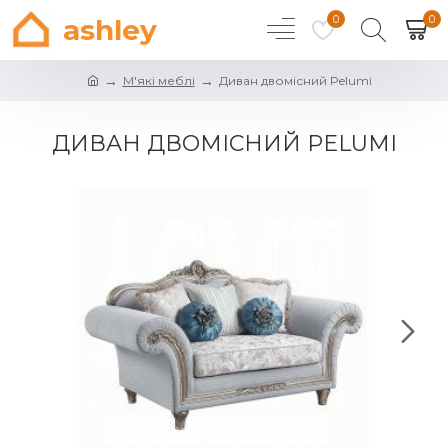
0
0
ashley
М'які меблі
Диван двомісний Pelumi
ДИВАН ДВОМІСНИЙ PELUMI