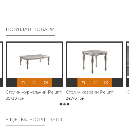
підлокітники та звужені ніжки надають цьому виробу
античного вигляду.
ПОВ'ЯЗАНІ ТОВАРИ
Столик журнальний Pelumi
Столик кавовий Pelumi
К
35730 грн.
24570 грн.
З ЦІЄЇ КАТЕГОРІЇ
ІНШІ