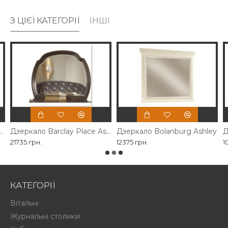
З ЦІЄЇ КАТЕГОРІЇ
ІНШІ
власного виробництва
Дзеркало Barclay Place Ashley
Дзеркало Bolanburg Ashley
Д
21735 грн.
12375 грн.
1
КАТЕГОРІЇ
Вітальні
Журнальні столики