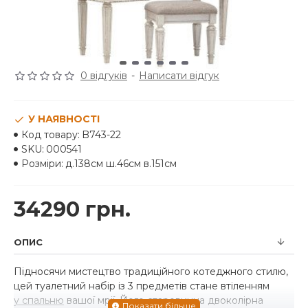
0 відгуків
-
Написати відгук
У НАЯВНОСТІ
Код товару:
B743-22
SKU:
000541
Розміри:
д.138см ш.46см в.151см
34290 грн.
ОПИС
Підносячи мистецтво традиційного котеджного стилю,
цей туалетний набір із 3 предметів стане втіленням
у спальню
вашої мрії. Його старовинна двоколірна