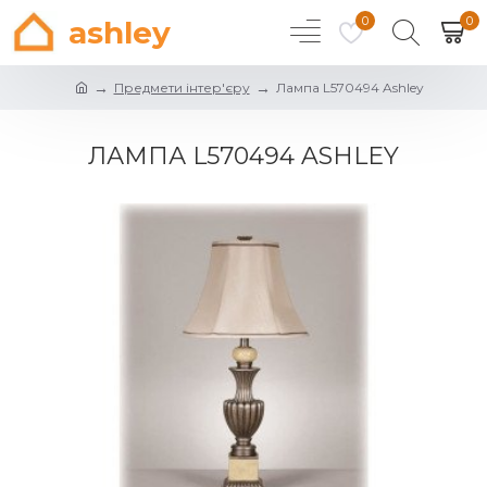
0
0
ashley
Предмети інтер'єру
Лампа L570494 Ashley
ЛАМПА L570494 ASHLEY