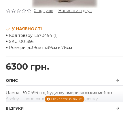
0 відгуків
-
Написати відгук
У НАЯВНОСТІ
Код товару:
L570494 (1)
SKU:
001356
Розміри:
д.39см ш.39см в.78см
6300 грн.
ОПИС
Лампа L570494 від будинку американських меблів
Ashley - гарне рішення для Вашого будинку.
ВІДГУКИ