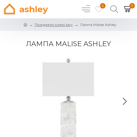
0
0
ashley
Предмети інтер'єру
Лампа Malise Ashley
ЛАМПА MALISE ASHLEY