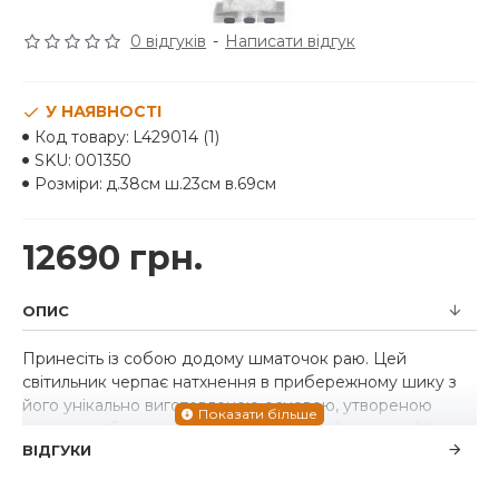
0 відгуків
-
Написати відгук
У НАЯВНОСТІ
Код товару:
L429014 (1)
SKU:
001350
Розміри:
д.38см ш.23см в.69см
12690 грн.
ОПИС
Принесіть із собою додому шматочок раю. Цей
світильник черпає натхнення в прибережному шику з
його унікально виготовленою основою, утвореною
шматками білого алебастру. Як модний вперед. Має
ВІДГУКИ
дефект.