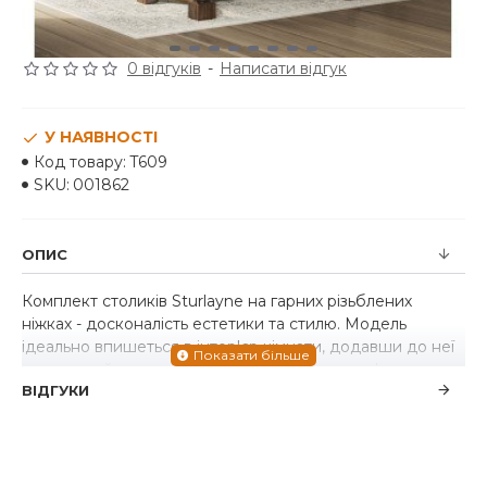
0 відгуків
-
Написати відгук
У НАЯВНОСТІ
Код товару:
T609
SKU:
001862
ОПИС
Комплект столиків Sturlayne на гарних різьблених
ніжках - досконалість естетики та стилю. Модель
ідеально впишеться в інтер'єр кімнати, додавши до неї
винятковий шарм, домашній затишок та комфорт.
ВІДГУКИ