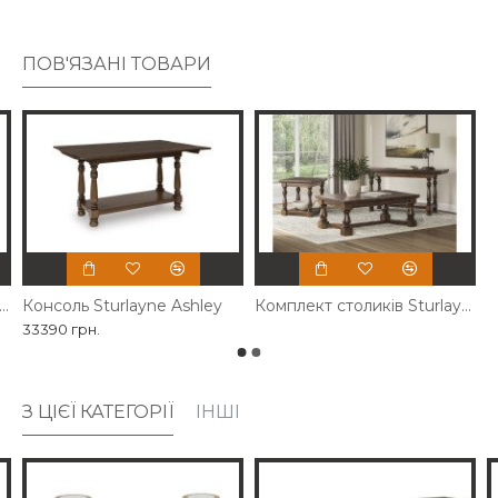
ПОВ'ЯЗАНІ ТОВАРИ
лик кавовий Sturlayne Ashley
Консоль Sturlayne Ashley
Комплект столиків Sturlayne Ashley
33390 грн.
З ЦІЄЇ КАТЕГОРІЇ
ІНШІ