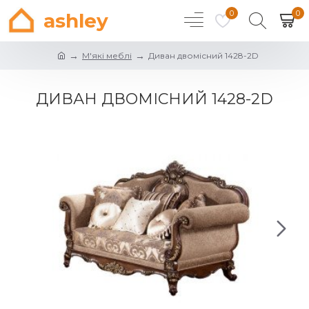
0
0
ashley
М'які меблі
Диван двомісний 1428-2D
ДИВАН ДВОМІСНИЙ 1428-2D