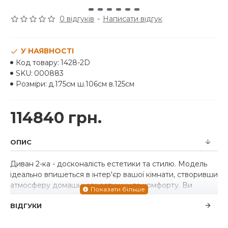
0 відгуків
-
Написати відгук
У НАЯВНОСТІ
Код товару:
1428-2D
SKU:
000883
Розміри:
д.175см ш.106см в.125см
114840 грн.
ОПИС
Диван 2-ка - досконалість естетики та стилю. Модель
ідеально впишеться в інтер'єр вашої кімнати, створивши
атмосферу домашнього затишку та комфорту. Ви
можете доповнити цей виріб іншими елементами
ВІДГУКИ
інтер'єру з нашого каталогу.