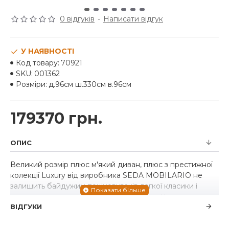
0 відгуків
-
Написати відгук
У НАЯВНОСТІ
Код товару:
70921
SKU:
001362
Розміри:
д.96см ш.330см в.96см
179370 грн.
ОПИС
Великий розмір плюс м'який диван, плюс з престижної
колекції Luxury від виробника SEDA MOBILARIO не
залишить байдужим поціновувачів легкої класики і
стане яскравою окрасою Вашої вітальні. У моделі
ВІДГУКИ
характерна висока спинка, підлокітники із вставками із
сріблястого металу та оздоблення простібаними
ромбами надають виробу стилістичну особливість.