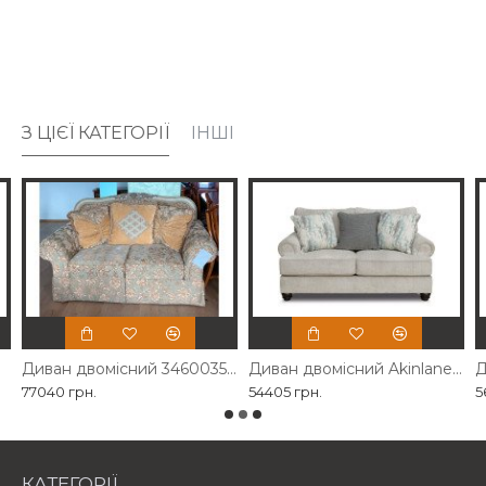
З ЦІЄЇ КАТЕГОРІЇ
ІНШІ
Диван двомісний 3460035 Ashley
Диван двомісний Akinlane Ashley
77040 грн.
54405 грн.
5
КАТЕГОРІЇ