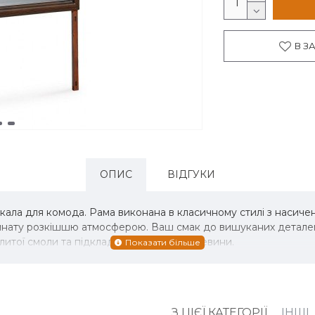
В З
ОПИС
ВІДГУКИ
ркала для комода. Рама виконана в класичному стилі з нас
імнату розкішшю атмосферою. Ваш смак до вишуканих деталей 
литої смоли та підкладок із штучної деревини.
З ЦІЄЇ КАТЕГОРІЇ
ІНШІ