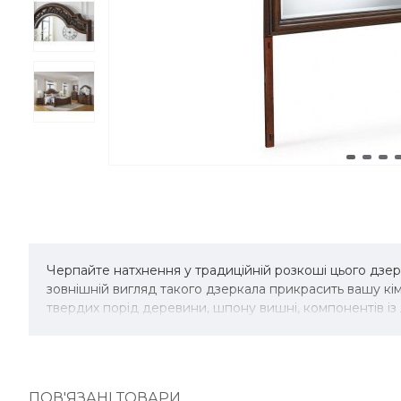
Черпайте натхнення у традиційній розкоші цього дзе
зовнішній вигляд такого дзеркала прикрасить вашу к
твердих порід деревини, шпону вишні, компонентів із 
ПОВ'ЯЗАНІ ТОВАРИ