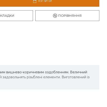
КУПИТИ
АКЛАДКИ
ПОРІВНЯННЯ
иченим вишнево-коричневим оздобленням. Величний
задовольнять різьблені елементи. Виготовлений із