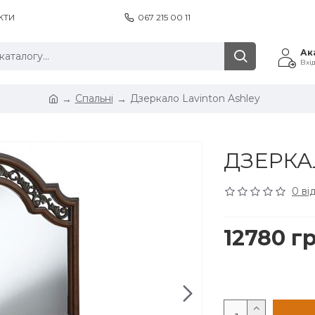
КТИ
067 215 00 11
Ак
Вхі
Спальні
Дзеркало Lavinton Ashley
ДЗЕРКА
0 ві
12780 гр