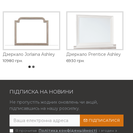
Дзеркало Jorlaina Ashley
Дзеркало Prentice Ashley
10980 грн.
6930 грн.
ПІДПИСКА НА НОВИНИ
Не пропустіть жодних оновлень чи акцій,
підписавшись на нашу розсилку.
ПІДПИСАТИСЯ
Я прочитав
Політика конфіденційності
і згоден з