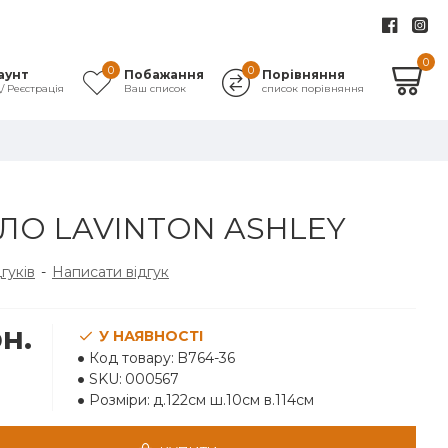
0
0
0
аунт
Побажання
Порівняння
д/ Реєстрація
Ваш список
список порівняння
ЛО LAVINTON ASHLEY
дгуків
-
Написати відгук
н.
У НАЯВНОСТІ
Код товару:
B764-36
SKU:
000567
Розміри:
д.122см ш.10см в.114см