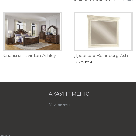
обництва
Спальня Lavinton Ashley
Дзеркало Barclay Place Ashley
Дзеркало Bolanburg Ashley
21735 грн.
12375 грн.
АКАУНТ МЕНЮ
Мій акаунт
ності