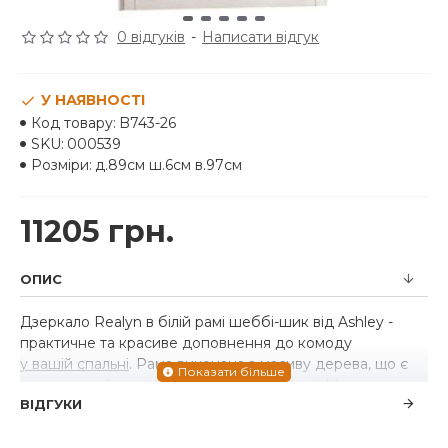
0 відгуків
-
Написати відгук
У НАЯВНОСТІ
Код товару:
B743-26
SKU:
000539
Розміри:
д.89см ш.6см в.97см
11205 грн.
ОПИС
Дзеркало Realyn в білій рамі шеббі-шик від Ashley -
практичне та красиве доповнення до комоду
у вашій спальні
. Рама виконана з масиву дерева, що є
запорукою його міцності та довговічності. Мистецтво
ВІДГУКИ
традиційного котеджного стилю красиво розкривається
у дзеркалі Realyn. Дизайн "під старовину"
представлений білим оздобленням зі сколами для