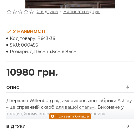
0 відгуків
-
Написати відгук
У НАЯВНОСТІ
Код товару:
B643-36
SKU:
000456
Розміри:
д.116см ш.8см в.86см
10980 грн.
ОПИС
Дзеркало Willenburg від американської фабрики Ashley
– це справжній скарб
для вашої спальні
. Виконане у
традиційному колоніальному стилі із масиву
натурального дерева. Надійний, практичний та
ВІДГУКИ
комфортний варіант для вашої спальні.