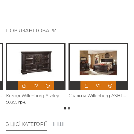
ПОВ'ЯЗАНІ ТОВАРИ
риліжкова Willenburg Ashley
Комод Willenburg Ashley
Спальня Willenburg ASHLEY
50355 грн.
З ЦІЄЇ КАТЕГОРІЇ
ІНШІ