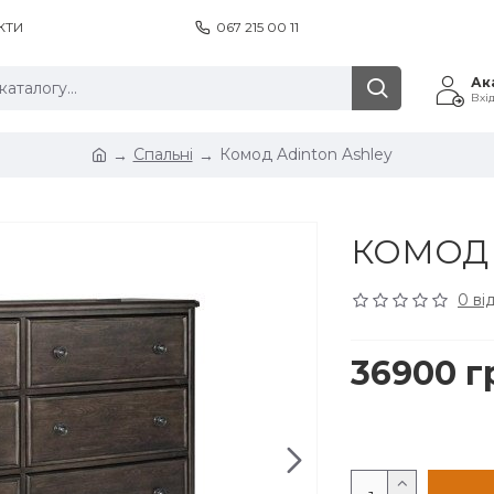
КТИ
067 215 00 11
Ак
Вхі
Спальні
Комод Adinton Ashley
КОМОД 
0 ві
36900 г