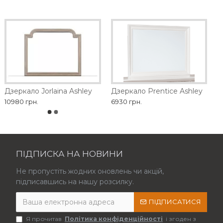
Дзеркало Jorlaina Ashley
Дзеркало Prentice Ashley
10980 грн.
6930 грн.
ПІДПИСКА НА НОВИНИ
Не пропустіть жодних оновлень чи акцій,
підписавшись на нашу розсилку.
ПІДПИСАТИСЯ
Я прочитав
Політика конфіденційності
і згоден з