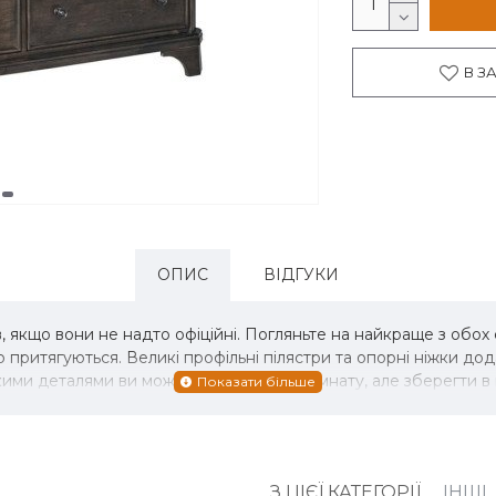
В З
ОПИС
ВІДГУКИ
 якщо вони не надто офіційні. Погляньте на найкраще з обох 
 притягуються. Великі профільні пілястри та опорні ніжки до
нкими деталями ви можете прикрасити кімнату, але зберегти в
З ЦІЄЇ КАТЕГОРІЇ
ІНШІ