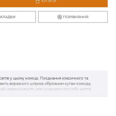
КУПИТИ
АКЛАДКИ
ПОРІВНЯННЯ
світів у цьому комоді. Поєднання класичного та
дають виразного штриха обрізаним кутам комода,
 ній невимушеність для сучасного способу життя.