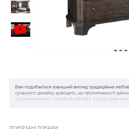
Вам подобається зовнішній вигляд традиційних меблів,
сучасного дизайну доводить, що протилежності дійсно
скошеним краям і спокійній обробці. З усіма цими то
ПОВ'ЯЗАНІ ТОВАРИ