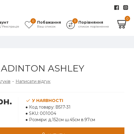
0
0
0
аунт
Побажання
Порівняння
д/ Реєстрація
Ваш список
список порівняння
ADINTON ASHLEY
дгуків
-
Написати відгук
рн.
У НАЯВНОСТІ
Код товару:
B517-31
SKU:
001004
Розміри:
д.152см ш.45см в.97см