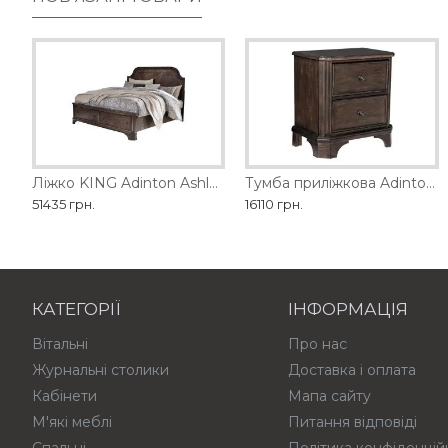
Банкетка Realyn Ashley
Ліжко KING Adinton Ashley
Тумба приліжкова Adinton Ashley
Банкетка власного вир
51435 грн.
22725 грн.
16110 грн.
10800 грн.
КАТЕГОРІЇ
ІНФОРМАЦІЯ
Вітальні
Про нас
Журнальні столики
Доставка і оплата
Кабінети
Мапа сайту
М'які меблі
Питання відповіді
Спальні
Політика конфіденцій