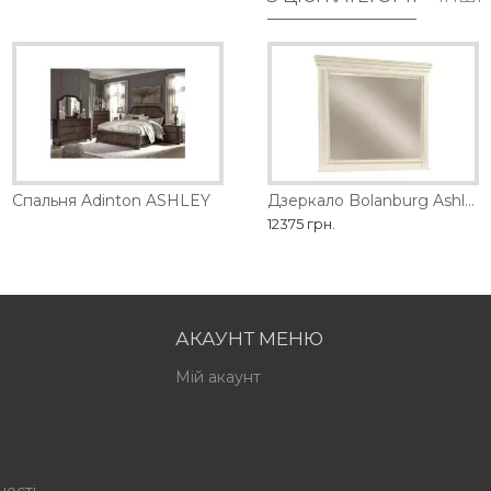
обництва
Спальня Adinton ASHLEY
Дзеркало Barclay Place Ashley
Дзеркало Bolanburg Ashley
21735 грн.
12375 грн.
АКАУНТ МЕНЮ
Мій акаунт
ності