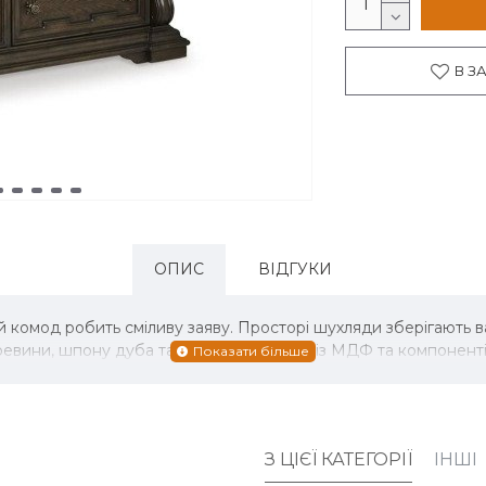
В З
ОПИС
ВІДГУКИ
й комод робить сміливу заяву. Просторі шухляди зберігають в
евини, шпону дуба та ясена, підкладки із МДФ та компонентів
З ЦІЄЇ КАТЕГОРІЇ
ІНШІ