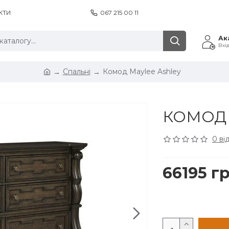
КТИ
067 215 00 11
Ак
Вхі
Спальні
Комод Maylee Ashley
КОМОД 
0 ві
66195 гр