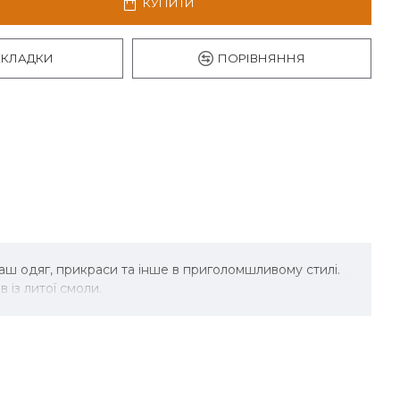
КУПИТИ
АКЛАДКИ
ПОРІВНЯННЯ
аш одяг, прикраси та інше в приголомшливому стилі.
 із литої смоли.