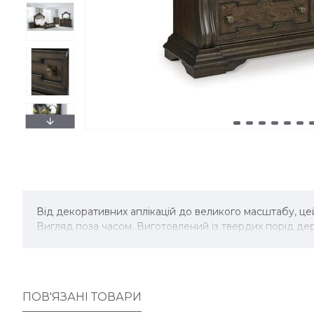
Від декоративних аплікацій до великого масштабу, це
Вигляд поза часом. Виготовлений із твердих порід дер
ПОВ'ЯЗАНІ ТОВАРИ