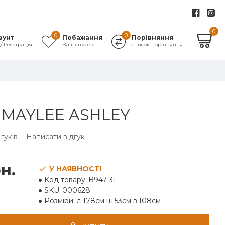
0
0
0
аунт
Побажання
Порівняння
д/ Реєстрація
Ваш список
список порівняння
MAYLEE ASHLEY
дгуків
-
Написати відгук
н.
У НАЯВНОСТІ
Код товару:
B947-31
SKU:
000628
Розміри:
д.178см ш.53см в.108см