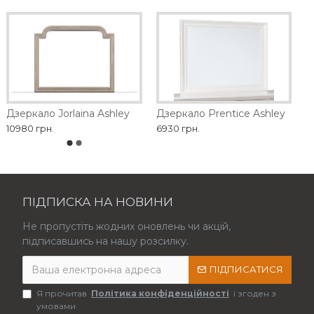
Дзеркало Jorlaina Ashley
Дзеркало Prentice Ashley
10980 грн.
6930 грн.
ПІДПИСКА НА НОВИНИ
Не пропустіть жодних оновлень чи акцій,
підписавшись на нашу розсилку.
ПІДПИСАТИСЯ
Я прочитав
Політика конфіденційності
і згоден з
умовами