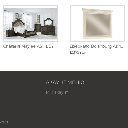
обництва
Спальня Maylee ASHLEY
Дзеркало Barclay Place Ashley
Дзеркало Bolanburg Ashley
21735 грн.
12375 грн.
АКАУНТ МЕНЮ
Мій акаунт
ності