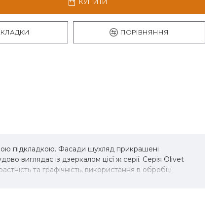
КУПИТИ
АКЛАДКИ
ПОРІВНЯННЯ
ровою підкладкою. Фасади шухляд прикрашені
о виглядає із дзеркалом цієї ж серії. Серія Olivet
астність та графічність, використання в обробці