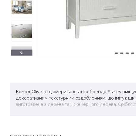
Комод Olivet від американського бренду Ashley вміщу
декоративним текстурним оздобленням, що імітує шкіру 
виготовлена ​​з дерева та інженерного дерева. Срібляс
малюнків дикої природи – колекція вражає розкішшю 