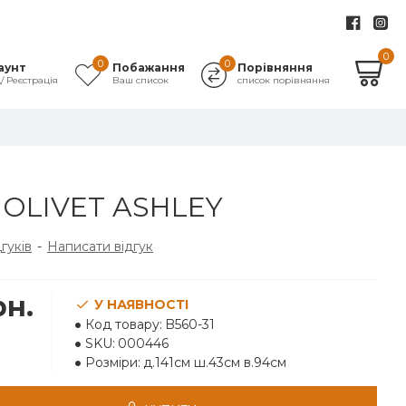
0
0
0
аунт
Побажання
Порівняння
д/ Реєстрація
Ваш список
список порівняння
OLIVET ASHLEY
дгуків
-
Написати відгук
рн.
У НАЯВНОСТІ
Код товару:
B560-31
SKU:
000446
Розміри:
д.141см ш.43см в.94см