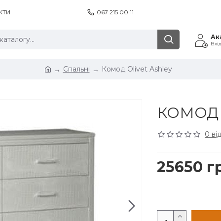
КТИ
067 215 00 11
Ак
Вхі
Спальні
Комод Olivet Ashley
КОМОД 
0 ві
25650 г