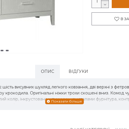
В З
ОПИС
ВІДГУКИ
є шість висувних шухляд легкого ковзання, дві верхні з фет
крокодила. Оригінальні ніжки трохи скошені вниз. Комод чудов
тий колір, інкрустована штучними кристалами фурнітура, контр
стилю Ар-деко.