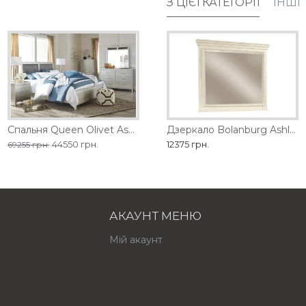
З ЦІЄЇ КАТЕГОРІЇ
ІНШІ
обництва
Спальня Queen Olivet Ashley
Дзеркало Barclay Place Ashley
Дзеркало Bolanburg Ashley
21735 грн.
44550 грн.
12375 грн.
69255 грн.
АКАУНТ МЕНЮ
Мій акаунт