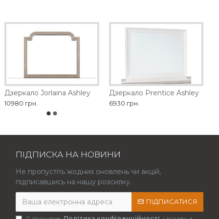
Дзеркало Jorlaina Ashley
Дзеркало Prentice Ashley
10980 грн.
6930 грн.
ПІДПИСКА НА НОВИНИ
Не пропустіть жодних оновлень чи акцій,
підписавшись на нашу розсилку.
ПІДПИСАТИСЯ
Я прочитав
Політика конфіденційності
і згоден з