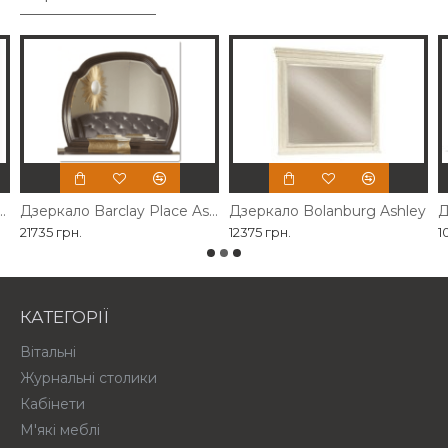
власного виробництва
Дзеркало Barclay Place Ashley
Дзеркало Bolanburg Ashley
Д
21735 грн.
12375 грн.
1
КАТЕГОРІЇ
Вітальні
Журнальні столики
Кабінети
М'які меблі