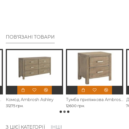
ПОВ'ЯЗАНІ ТОВАРИ
brosh Ashley
Комод Ambrosh Ashley
Тумба приліжкова Ambrosh Ashley
Д
31275 грн.
12600 грн.
7
З ЦІЄЇ КАТЕГОРІЇ
ІНШІ