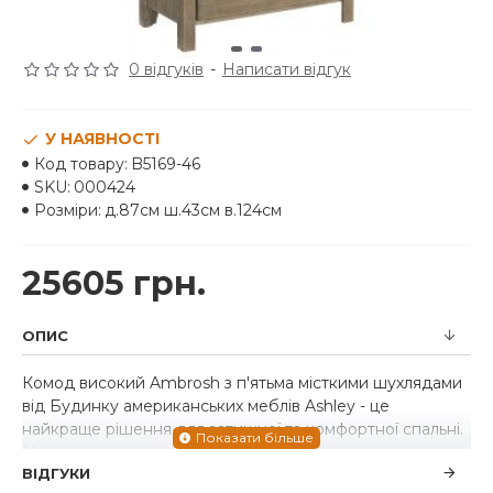
0 відгуків
-
Написати відгук
У НАЯВНОСТІ
Код товару:
B5169-46
SKU:
000424
Розміри:
д.87см ш.43см в.124см
25605 грн.
ОПИС
Комод високий Ambrosh з п'ятьма місткими шухлядами
від Будинку американських меблів Ashley - це
найкраще рішення для затишної та комфортної спальні.
Модель виготовлена ​​з масиву дерева , що є еталоном
ВІДГУКИ
довговічності та якості.