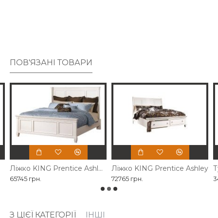
тоні є ідеальним завершальним штрихом.
Виготовляється зі шпону, дерева та деревини.
ПОВ'ЯЗАНІ ТОВАРИ
Ліжко KING Prentice Ashley для спальні
Ліжко KING Prentice Ashley
65745 грн.
72765 грн.
3
З ЦІЄЇ КАТЕГОРІЇ
ІНШІ