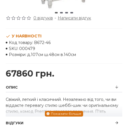
0 відгуків
-
Написати відгук
У НАЯВНОСТІ
Код товару:
B672-46
SKU:
000479
Розміри:
д.107см ш.48см в.140см
67860 грн.
ОПИС
Свіжий, легкий і класичний. Незалежно від того, чи ви
віддаєте перевагу стилю шеббі-шик чи оригінальному
стилю, комод Prentice справляє враження. П'ять
висувних шухляд допоможуть вам красиво організувати
ВІДГУКИ
свій гардероб. Стильна фурнітура в атласно-нікелевому