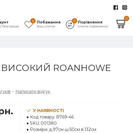
0
0
0
аунт
Побажання
Порівняння
д/ Реєстрація
Ваш список
список порівняння
 ВИСОКИЙ ROANHOWE
дгуків
-
Написати відгук
рн.
У НАЯВНОСТІ
Код товару:
B769-46
SKU:
001380
Розміри:
д.97см ш.50см в.132см