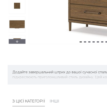
Додайте завершальний штрих до вашої сучасної спаль
підкреслюють приголомшливий стиль дизайну. Цей ком
З ЦІЄЇ КАТЕГОРІЇ
ІНШІ