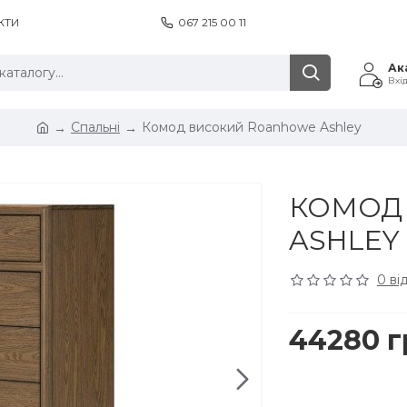
КТИ
067 215 00 11
Ак
Вхі
Спальні
Комод високий Roanhowe Ashley
КОМОД
ASHLEY
0 ві
44280 г