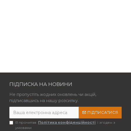
ПІДПИСКА НА НОВИНИ
Не пропустіть жодних оновлень чи акцій,
підписавшись на нашу розсилку.
ПІДПИСАТИСЯ
Я прочитав
Політика конфіденційності
і згоден з
умовами