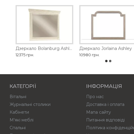
Дзеркало Barclay Place Ashley
Дзеркало Bolanburg Ashley
Дзеркало Jorlaina Ashley
12375 грн.
10980 грн.
КАТЕГОРІЇ
ІНФОРМАЦІЯ
Вітальні
Про нас
Журнальні столики
Доставка і оплата
Кабінети
Мапа сайту
М'які меблі
Питання відповіді
Спальні
Політика конфіденцій