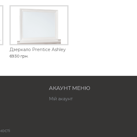
Дзеркало Prentice Ashley
6930 грн.
АКАУНТ МЕНЮ
Мій акаунт
ності