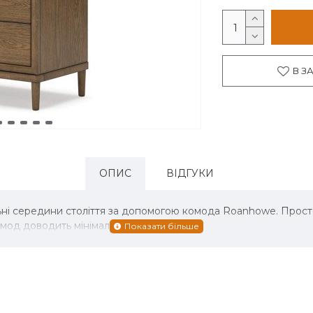
В З
ОПИС
ВІДГУКИ
ні середини століття за допомогою комода Roanhowe. Простор
од доводить мінімалізм до крайності.