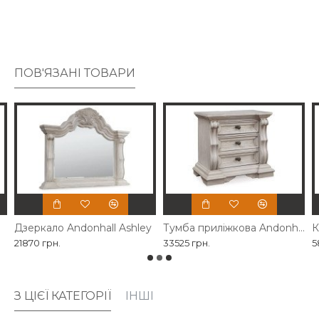
розкішному ліжку нотки витонченої елегантності.
ПОВ'ЯЗАНІ ТОВАРИ
Дзеркало Andonhall Ashley
Тумба приліжкова Andonhall Ashley
21870 грн.
33525 грн.
5
З ЦІЄЇ КАТЕГОРІЇ
ІНШІ