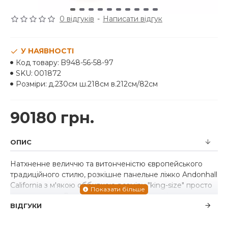
0 відгуків
-
Написати відгук
У НАЯВНОСТІ
Код товару:
B948-56-58-97
SKU:
001872
Розміри:
д.230см ш.218см в.212см/82см
90180 грн.
ОПИС
Натхненне величчю та витонченістю європейського
традиційного стилю, розкішне панельне ліжко Andonhall
California з м'якою оббивкою розміру "king-size" просто
приголомшує. Вишукані скульптурні деталі та тканина з
ВІДГУКИ
ґудзиками на вражаючому узголів'ї та узніжжі
обов'язково додадуть вишуканості вашому затишному
куточку. Вічний антикварний білий колір надає цьому