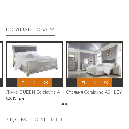
вашій спальні
вишуканість та елегантність.
ПОВ'ЯЗАНІ ТОВАРИ
ва Coralayne Ashley
Ліжко QUEEN Coralayne Ashley
Спальня Coralayne ASHLEY
62010 грн.
З ЦІЄЇ КАТЕГОРІЇ
ІНШІ