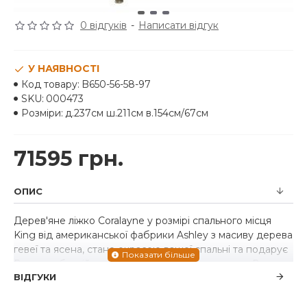
0 відгуків
-
Написати відгук
У НАЯВНОСТІ
Код товару:
B650-56-58-97
SKU:
000473
Розміри:
д.237см ш.211см в.154см/67см
71595 грн.
ОПИС
Дерев'яне ліжко Coralayne у розмірі спального місця
King від американської фабрики Ashley з масиву дерева
гевеї та ясена, стане окрасою вашої спальні та подарує
Вам незабутній комфортний відпочинок та сон. Вигнуте
ВІДГУКИ
узголів'я з м'якою оббивкою з красивої та приємної на
дотик меблевої тканини, прикрашеної кристалами, у
поєднанні з лакованою поверхнею надасть