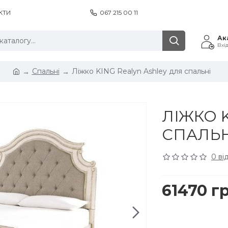
КТИ
067 215 00 11
Ак
Вхі
Спальні
Ліжко KING Realyn Ashley для спальні
ЛІЖКО 
СПАЛЬН
0 ві
61470 г