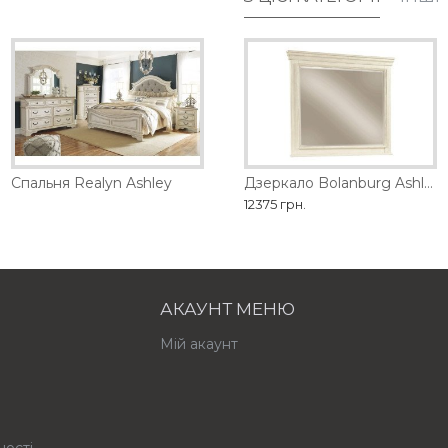
обництва
Спальня Realyn Ashley
Дзеркало Barclay Place Ashley
Дзеркало Bolanburg Ashley
21735 грн.
12375 грн.
АКАУНТ МЕНЮ
Мій акаунт
ності