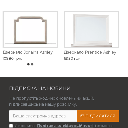
Дзеркало Jorlaina Ashley
Дзеркало Prentice Ashley
10980 грн.
6930 грн.
ПІДПИСКА НА НОВИНИ
Не пропустіть жодних оновлень чи акцій,
підписавшись на нашу розсилку.
ПІДПИСАТИСЯ
Я прочитав
Політика конфіденційності
і згоден з