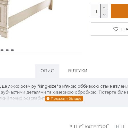
В З
ОПИС
ВІДГУКИ
це ліжко розміру "king-size" з м'якою оббивкою стане втілен
зубчастими деталями та химерною обробкою. Потерте біле по
 який точно розслабить вас.
З ЦІЄЇ КАТЕГОРІЇ
ІНШІ