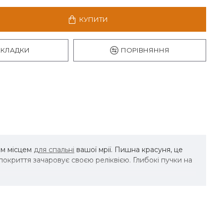
КУПИТИ
АКЛАДКИ
ПОРІВНЯННЯ
им місцем
для спальні
вашої мрії. Пишна красуня, це
криття зачаровує своєю реліквією. Глибокі пучки на