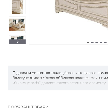
Підносячи мистецтво традиційного котеджного стилю, 
блискуче ліжко з м’якою оббивкою вражає ефектними 
м’якому узголів’ї додають такого затишного елементу,
ПОВ'ЯЗАНІ ТОВАРИ