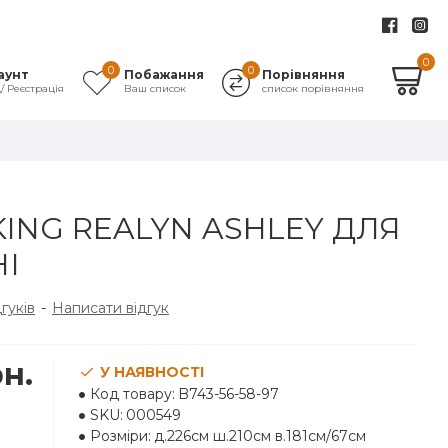
0
0
0
аунт
Побажання
Порівняння
д/ Реєстрація
Ваш список
список порівняння
KING REALYN ASHLEY ДЛЯ
І
дгуків
-
Написати відгук
рн.
У НАЯВНОСТІ
Код товару:
B743-56-58-97
SKU:
000549
Розміри:
д.226см ш.210см в.181см/67см