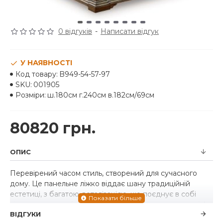
0 відгуків
-
Написати відгук
У НАЯВНОСТІ
Код товару:
B949-54-57-97
SKU:
001905
Розміри:
ш.180см г.240см в.182см/69см
80820 грн.
ОПИС
Перевірений часом стиль, створений для сучасного
дому. Це панельне ліжко віддає шану традиційній
естетиці, з багатою деталізацією, що поєднує в собі
відчуття величної елегантності. Значно велике узголів'я
ВІДГУКИ
та деталі ліпнини витончено завершують виріб.