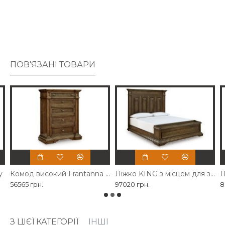
ПОВ'ЯЗАНІ ТОВАРИ
y
Комод високий Frantanna Ashley
Ліжко KING з місцем для зберігання речей Frantanna Ashley
56565 грн.
97020 грн.
8
З ЦІЄЇ КАТЕГОРІЇ
ІНШІ