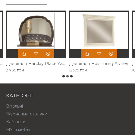
власного виробництва
Дзеркало Barclay Place Ashley
Дзеркало Bolanburg Ashley
Д
21735 грн.
12375 грн.
1
КАТЕГОРІЇ
Вітальні
Журнальні столики
Кабінети
М'які меблі