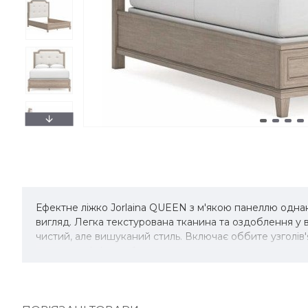
Ефектне ліжко Jorlaina QUEEN з м'якою панеллю однако
вигляд. Легка текстурована тканина та оздоблення у в
чистий, але вишуканий стиль. Включає оббите узголів'
компонентів із литої смоли.