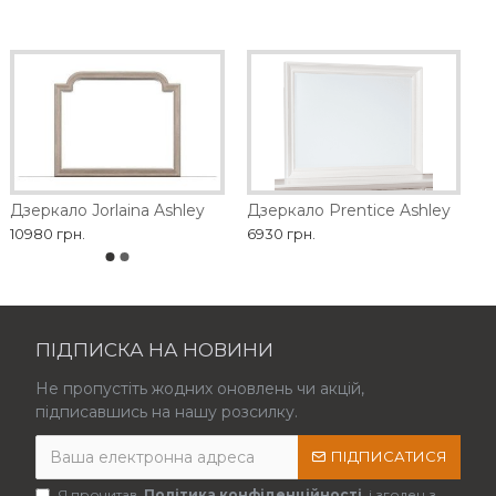
Дзеркало Jorlaina Ashley
Дзеркало Prentice Ashley
10980 грн.
6930 грн.
ПІДПИСКА НА НОВИНИ
Не пропустіть жодних оновлень чи акцій,
підписавшись на нашу розсилку.
ПІДПИСАТИСЯ
Я прочитав
Політика конфіденційності
і згоден з