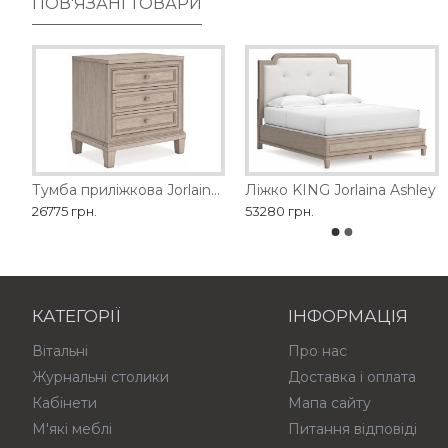
ПОВ'ЯЗАНІ ТОВАРИ
Комод високий Jorlaina Ashley
Банкетка Realyn Ashley
Тумба приліжкова Jorlaina Ashley
Ліжко KING Jorlaina Ashley
Банкетка власного вир
26775 грн.
22725 грн.
53280 грн.
10800 грн.
КАТЕГОРІЇ
ІНФОРМАЦІЯ
Вітальні
Про нас
Журнальні столики
Доставка і оплата
Кабінети
Мапа сайту
М'які меблі
Питання відповіді