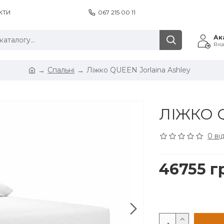
КТИ
067 215 00 11
Ак
Вхі
Спальні
Ліжко QUEEN Jorlaina Ashley
ЛІЖКО 
0 ві
46755 г