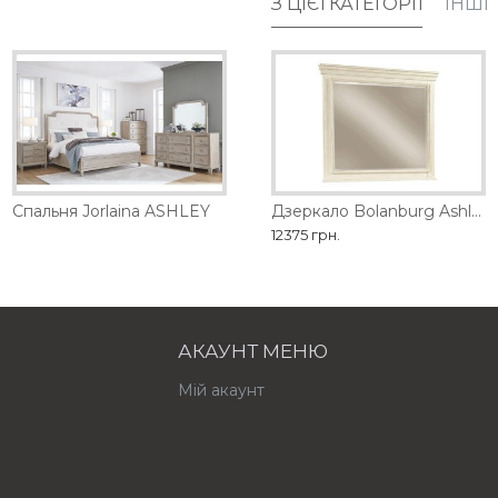
З ЦІЄЇ КАТЕГОРІЇ
ІНШІ
обництва
Спальня Jorlaina ASHLEY
Дзеркало Barclay Place Ashley
Дзеркало Bolanburg Ashley
21735 грн.
12375 грн.
АКАУНТ МЕНЮ
Мій акаунт