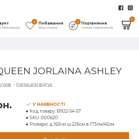
0
0
0
аунт
Побажання
Порівняння
д/ Реєстрація
Ваш список
список порівняння
QUEEN JORLAINA ASHLEY
дгуків
-
Написати відгук
рн.
У НАЯВНОСТІ
Код товару:
B922-54-57
SKU:
000620
Розміри:
д.163см ш.226см в.173см/45см