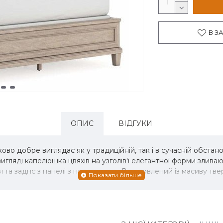
В З
ОПИС
ВІДГУКИ
во добре виглядає як у традиційній, так і в сучасній обста
игляді капелюшка цвяхів на узголів'ї елегантної форми злива
я та заднє з панелі з напрямними. Виготовлений із масиву тв