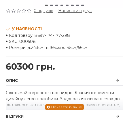
0 відгуків
-
Написати відгук
У НАЯВНОСТІ
Код товару:
B697-174-177-298
SKU:
000508
Розміри:
д.243см ш.166см в.145см/56см
60300 грн.
ОПИС
Якість майстерності чітко видно. Класичні елементи
дизайну легко полюбити. Задовольняючи ваш смак до
вінтажного натхнення, це королівське ліжко елегантне,
але не виглядає вибагливим. Дві вбудовані шухляди
ВІДГУКИ
біля ніг ліжка чудово підходять для зберігання білизни
та пледів.