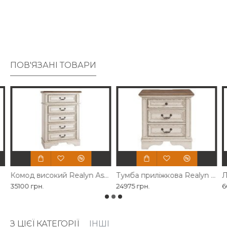
м’якому м’якому узголів’ї та підніжжі додають такого
затишного елементу, який обов’язково розслабить вас.
ПОВ'ЯЗАНІ ТОВАРИ
Комод високий Realyn Ashley у спальню
Тумба приліжкова Realyn Ashley для спальні
Л
35100 грн.
24975 грн.
6
З ЦІЄЇ КАТЕГОРІЇ
ІНШІ