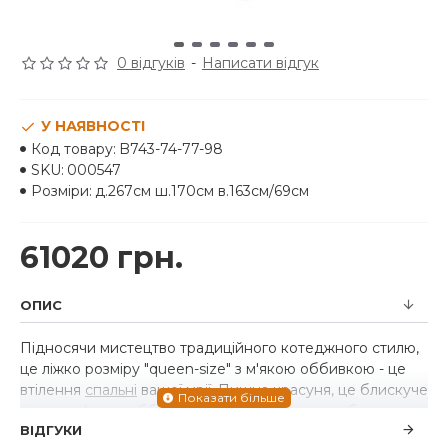
0 відгуків
-
Написати відгук
У НАЯВНОСТІ
Код товару:
B743-74-77-98
SKU:
000547
Розміри:
д.267см ш.170см в.163см/69см
61020 грн.
ОПИС
Підносячи мистецтво традиційного котеджного стилю,
це ліжко розміру "queen-size" з м'якою оббивкою - це
втілення
спальні
вашої мрії. Пишна красуня, це блискуче
ліжко з м’якою оббивкою вражає білим подрібненим
ВІДГУКИ
покриттям, що створює реліквію. Глибокі пучки на