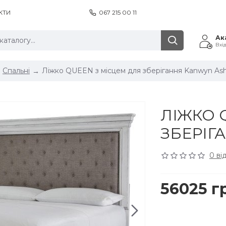
КТИ
067 215 00 11
Ак
Вхі
Спальні
Ліжко QUEEN з місцем для зберігання Kanwyn Ash
ЛІЖКО 
ЗБЕРІГ
0 ві
56025 г