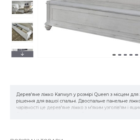
Дерев'яне ліжко Kanwyn у розмірі Queen з місцем для з
рішення для вашої спальні. Двоспальне панельне ліжко
чарівності це дерев'яне ліжко з м'яким узголів'ям і 
білий колір, із щедро масштабованою ліпниною, а тако
оббивки.