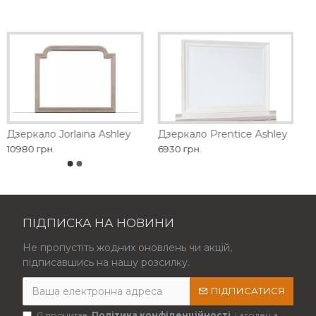
Дзеркало Jorlaina Ashley
Дзеркало Prentice Ashley
10980 грн.
6930 грн.
ПІДПИСКА НА НОВИНИ
Не пропустіть жодних оновлень чи акцій,
підписавшись на нашу розсилку.
ПІДПИСАТИСЯ
Я прочитав
Політика конфіденційності
і згоден з