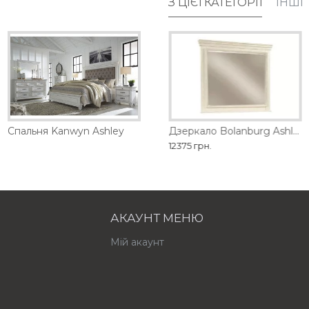
З ЦІЄЇ КАТЕГОРІЇ
ІНШІ
обництва
Спальня Kanwyn Ashley
Дзеркало Barclay Place Ashley
Дзеркало Bolanburg Ashley
21735 грн.
12375 грн.
АКАУНТ МЕНЮ
Мій акаунт