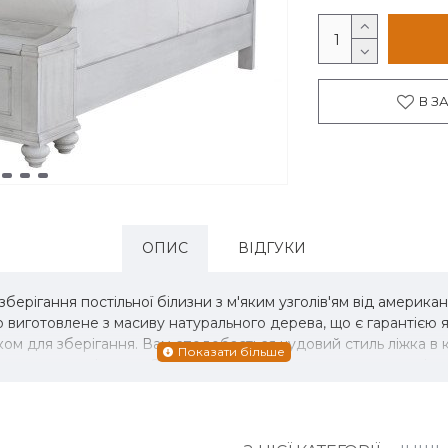
В З
ОПИС
ВІДГУКИ
берігання постільної білизни з м'яким узголів'ям від американ
 виготовлене з масиву натурального дерева, що є гарантією як
ящиком для зберігання. Вам сподобається чудовий стиль ліжка 
ж круглими ніжками. Зроблено з масиву дерева, шпону та інже