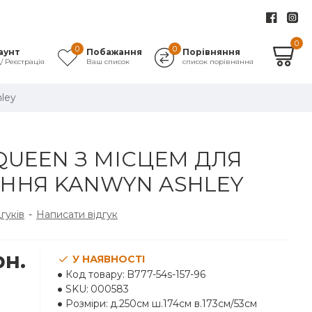
0
0
0
аунт
Побажання
Порівняння
д/ Реєстрація
Ваш список
список порівняння
ley
QUEEN З МІСЦЕМ ДЛЯ
АННЯ KANWYN ASHLEY
дгуків
-
Написати відгук
рн.
У НАЯВНОСТІ
Код товару:
B777-54s-157-96
SKU:
000583
Розміри:
д.250см ш.174см в.173см/53см