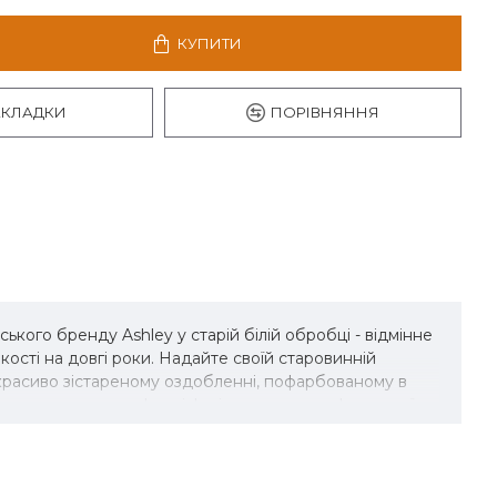
КУПИТИ
АКЛАДКИ
ПОРІВНЯННЯ
ського бренду Ashley у старій білій обробці - відмінне
ості на довгі роки. Надайте своїй старовинній
в красиво зістареному оздобленні, пофарбованому в
нерного дерева Ізголів'я зі вставкою з тафтингової