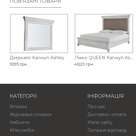
ПОВ'ЯЗАНІ ТОВАРИ
Дзеркало Kanwyn Ashley
Банкетка Realyn Ashley
Ліжко QUEEN Kanwyn Ashley
Банкетка власного вир
11295 грн.
22725 грн.
41220 грн.
10800 грн.
КАТЕГОРІЇ
ІНФОРМАЦІЯ
Вітальні
Про нас
Журнальні столики
Доставка і оплата
Кабінети
Мапа сайту
М'які меблі
Питання відповіді