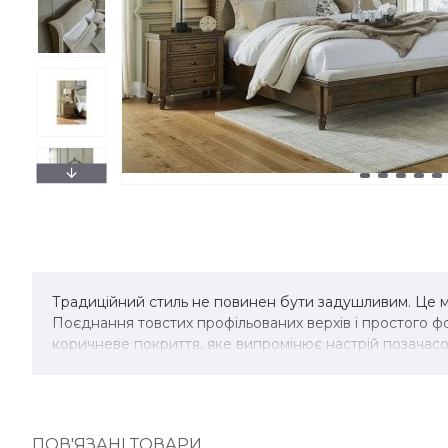
Традиційний стиль не повинен бути задушливим. Це мо
Поєднання товстих профільованих верхів і простого 
коричневе покриття, яке випромінює настрій позачасо
ПОВ'ЯЗАНІ ТОВАРИ