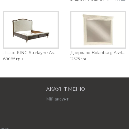
обництва
Ліжко KING Sturlayne Ashley
Дзеркало Barclay Place Ashley
Дзеркало Bolanburg Ashley
68085 грн.
21735 грн.
12375 грн.
АКАУНТ МЕНЮ
Мій акаунт
ності