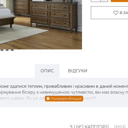
В З
ОПИС
ВІДГУКИ
же здатися теплим, привабливим і красивим в даний момент.
формування бісеру з невимушеною чутливістю, він має власну
вого шарму. Як це для спокійної вишуканості?
З ЦІЄЇ КАТЕГОРІЇ
ІНШІ