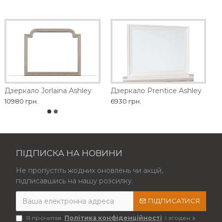
Дзеркало Jorlaina Ashley
Дзеркало Prentice Ashley
10980 грн.
6930 грн.
ПІДПИСКА НА НОВИНИ
Не пропустіть жодних оновлень чи акцій,
підписавшись на нашу розсилку.
ПІДПИСАТИСЯ
Я прочитав
Політика конфіденційності
і згоден з