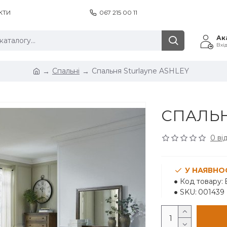
КТИ
067 215 00 11
Ак
Вхі
Спальні
Спальня Sturlayne ASHLEY
СПАЛЬН
0 ві
У НАЯВНО
Код товару:
SKU:
001439