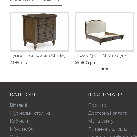
Комод високий Sturlayne Ashley
Банкетка Realyn Ashley
Тумба приліжкова Sturlayne Ashley
Ліжко QUEEN Sturlayne Ashley
Банкетка власного вир
23895 грн.
22725 грн.
59580 грн.
10800 грн.
КАТЕГОРІЇ
ІНФОРМАЦІЯ
Вітальні
Про нас
Журнальні столики
Доставка і оплата
Кабінети
Мапа сайту
М'які меблі
Питання відповіді
Спальні
Політика конфіденцій