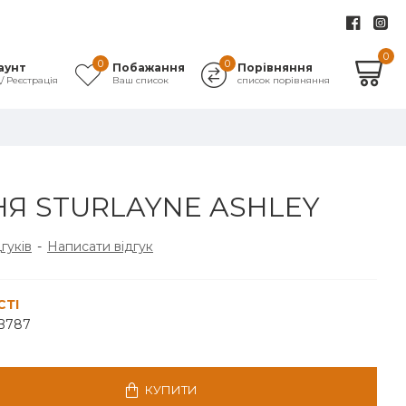
0
0
0
аунт
Побажання
Порівняння
д/ Реєстрація
Ваш список
список порівняння
Я STURLAYNE ASHLEY
дгуків
-
Написати відгук
СТІ
B787
КУПИТИ