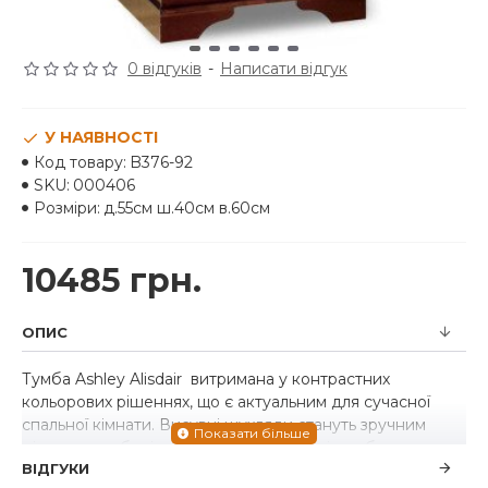
0 відгуків
-
Написати відгук
У НАЯВНОСТІ
Код товару:
B376-92
SKU:
000406
Розміри:
д.55см ш.40см в.60см
10485 грн.
ОПИС
Тумба Ashley Alisdair витримана у контрастних
кольорових рішеннях, що є актуальним для сучасної
спальної кімнати. Висувні шухляди стануть зручним
місцем для зберігання маси потрібних і улюблених
ВІДГУКИ
речей. Каркас класичної форми чудово виглядає у