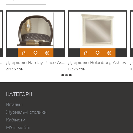
власного виробництва
Дзеркало Barclay Place Ashley
Дзеркало Bolanburg Ashley
Д
21735 грн.
12375 грн.
1
КАТЕГОРІЇ
Вітальні
Журнальні столики
Кабінети
М'які меблі