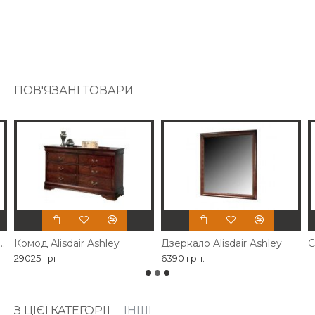
вінтажному оздобленні. Ручки, схожі на обручки,
гармонізують дизайн.
ПОВ'ЯЗАНІ ТОВАРИ
QUEEN Alisdair Ashley
Комод Alisdair Ashley
Дзеркало Alisdair Ashley
С
29025 грн.
6390 грн.
З ЦІЄЇ КАТЕГОРІЇ
ІНШІ