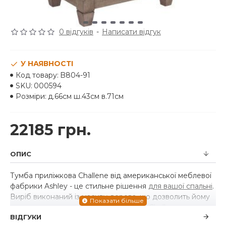
0 відгуків
-
Написати відгук
У НАЯВНОСТІ
Код товару:
B804-91
SKU:
000594
Розміри:
д.66см ш.43см в.71см
22185 грн.
ОПИС
Тумба приліжкова Challene від американської меблевої
фабрики Ashley - це стильне рішення
для вашої спальні
.
Виріб виконаний із масиву дерева, що дозволить йому
радувати власників довгі роки. Тумба Challene вдихнула
ВІДГУКИ
нове життя у вінтажний дизайн. Її складна сіра витерта