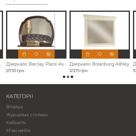
власного виробництва
Дзеркало Barclay Place Ashley
Дзеркало Bolanburg Ashley
Д
21735 грн.
12375 грн.
1
КАТЕГОРІЇ
Вітальні
Журнальні столики
Кабінети
М'які меблі