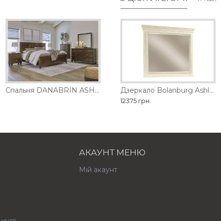
обництва
Спальня DANABRIN ASHLEY
Дзеркало Barclay Place Ashley
Дзеркало Bolanburg Ashley
21735 грн.
12375 грн.
АКАУНТ МЕНЮ
Мій акаунт
ності