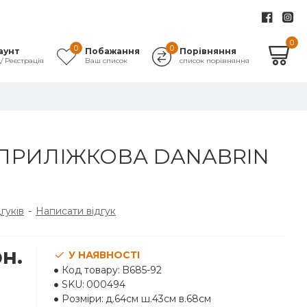
0
0
0
аунт
Побажання
Порівняння
д/ Реєстрація
Ваш список
список порівняння
ПРИЛІЖКОВА DANABRIN
дгуків
-
Написати відгук
рн.
У НАЯВНОСТІ
Код товару:
B685-92
SKU:
000494
Розміри:
д.64см ш.43см в.68см