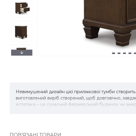
Невимушений дизайн цієї приліжкової тумби створить о
виготовлений виріб створений, щоб довговічно, завдя
естетика – це сучасний фермерський будинок чи амери
ПОВ'ЯЗАНІ ТОВАРИ