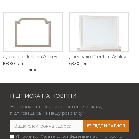
Дзеркало Jorlaina Ashley
Дзеркало Prentice Ashley
10980 грн.
6930 грн.
ПІДПИСКА НА НОВИНИ
Не пропустіть жодних оновлень чи акцій,
підписавшись на нашу розсилку.
ПІДПИСАТИСЯ
Я прочитав
Політика конфіденційності
і згоден з