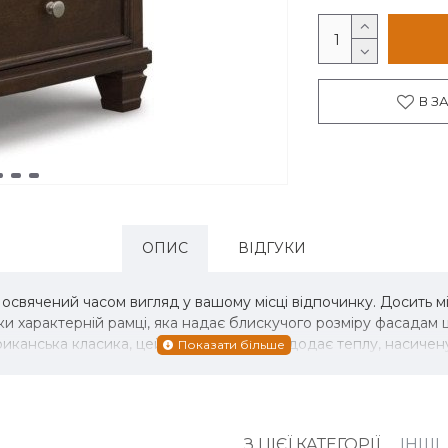
В З
ОПИС
ВІДГУКИ
свячений часом вигляд у вашому місці відпочинку. Досить міст
ки характерній рамці, яка надає блискучого розміру фасадам 
канська класика, цей шикарний набір додає теплу, насичену
З ЦІЄЇ КАТЕГОРІЇ
ІНШІ