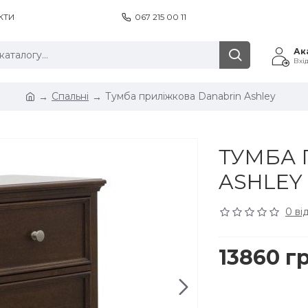
КТИ
067 215 00 11
Ак
Вхі
Спальні
Тумба приліжкова Danabrin Ashley
ТУМБА 
ASHLEY
0 ві
13860 г