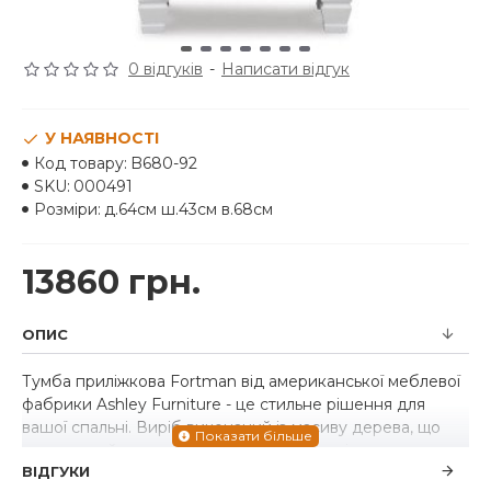
0 відгуків
-
Написати відгук
У НАЯВНОСТІ
Код товару:
B680-92
SKU:
000491
Розміри:
д.64см ш.43см в.68см
13860 грн.
ОПИС
Тумба приліжкова Fortman від американської меблевої
фабрики Ashley Furniture - це стильне рішення для
вашої спальні. Виріб виконаний із масиву дерева, що
дозволить йому радувати власників довгі роки.
ВІДГУКИ
Тумбочка Fortman, що випромінює позачасовий