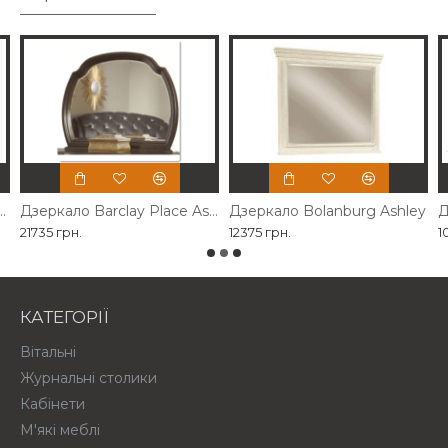
власного виробництва
Дзеркало Barclay Place Ashley
Дзеркало Bolanburg Ashley
Д
21735 грн.
12375 грн.
1
КАТЕГОРІЇ
Вітальні
Журнальні столики
Кабінети
М'які меблі