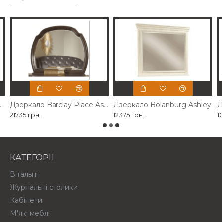
власного виробництва
Дзеркало Barclay Place Ashley
Дзеркало Bolanburg Ashley
Д
21735 грн.
12375 грн.
1
КАТЕГОРІЇ
Вітальні
Журнальні столики
Кабінети
М'які меблі