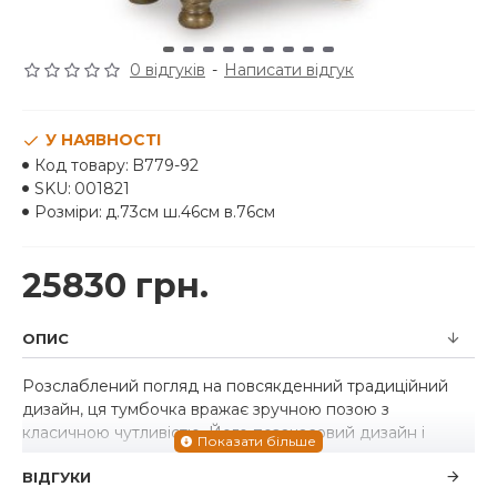
0 відгуків
-
Написати відгук
У НАЯВНОСТІ
Код товару:
B779-92
SKU:
001821
Розміри:
д.73см ш.46см в.76см
25830 грн.
ОПИС
Розслаблений погляд на повсякденний традиційний
дизайн, ця тумбочка вражає зручною позою з
класичною чутливістю. Його позачасовий дизайн і
каштаново-коричневий відтінок деревини створюють
ВІДГУКИ
затишний відпочинок, який ідеально підходить для