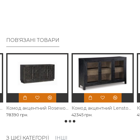
ПОВ'ЯЗАНІ ТОВАРИ
од акцентний Havendale Ashley
Комод акцентний Roseworth Ashley
Комод акцентний Lenston Ashley
78390 грн.
42345 грн.
4
З ЦІЄЇ КАТЕГОРІЇ
ІНШІ