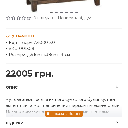
0 відгуків
-
Написати відгук
У НАЯВНОСТІ
Код товару:
A4000130
SKU:
001309
Розміри:
д.91см ш.38см в.91см
22005 грн.
ОПИС
Чудова знахідка для вашого сучасного будинку, цей
акцентний комод наповнений шармом і можливостями.
Плавно ковзаючі дверцята з відкритими планками
забезпечують легкий доступ до трьох регульованих
ВІДГУКИ
полиць, щоб ви могли зберігати стильно.