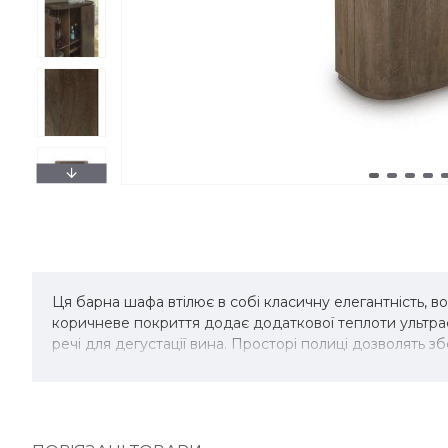
Ця барна шафа втілює в собі класичну елегантність, в
коричневе покриття додає додаткової теплоти ультрас
речі для дегустації вина. Просторі полиці дозволять 
шафа також може слугувати шикарною кавовою станц