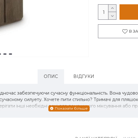
В З
ОПИС
ВІДГУКИ
одночас забезпечуючи сучасну функціональність. Вона чудово 
учасному силуету. Хочете пити стильно? Тримачі для пляшок т
зберігати інші необхідні речі для домашнього міксування або
ією.