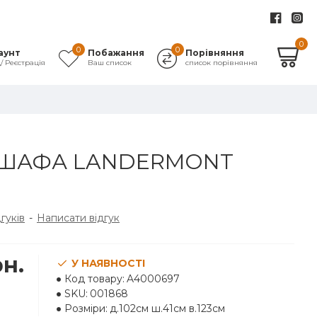
0
0
0
аунт
Побажання
Порівняння
д/ Реєстрація
Ваш список
список порівняння
 ШАФА LANDERMONT
дгуків
-
Написати відгук
рн.
У НАЯВНОСТІ
Код товару:
A4000697
SKU:
001868
Розміри:
д.102см ш.41см в.123см