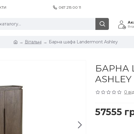
КТИ
067 215 00 11
Ак
Вхі
Вітальні
Барна шафа Landermont Ashley
БАРНА
ASHLEY
0 ві
57555 г