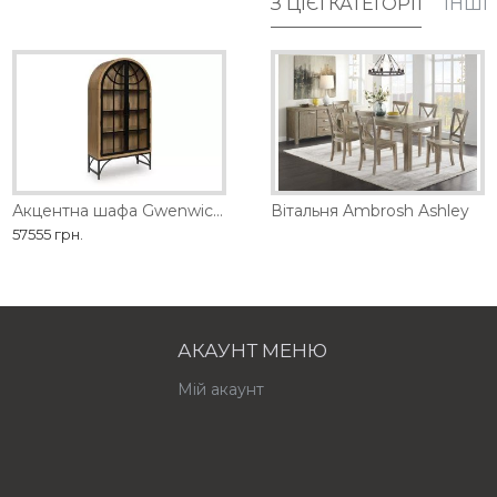
З ЦІЄЇ КАТЕГОРІЇ
ІНШІ
тна шафа Gwenwich Ashley
Вітальня Aldwin Ashley
Акцентна шафа Gwenwich Ashley
Вітальня Ambrosh Ashley
57555 грн.
АКАУНТ МЕНЮ
Мій акаунт