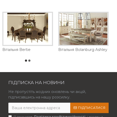
Вітальня Bertie
Вітальня Bolanburg Ashley
ПІДПИСКА НА НОВИНИ
Не пропустіть жодних оновлень чи акцій,
підписавшись на нашу розсилку.
ПІДПИСАТИСЯ
Я прочитав
Політика конфіденційності
і згоден з