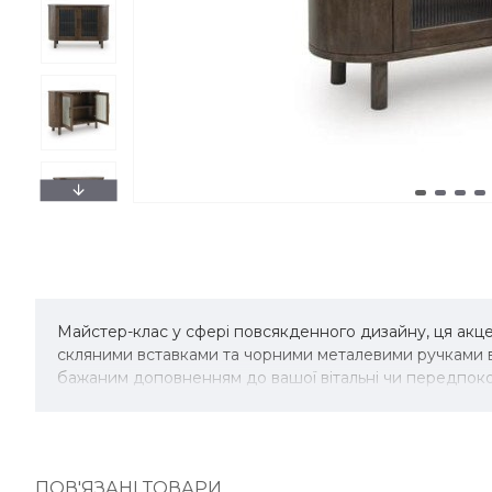
Майстер-клас у сфері повсякденного дизайну, ця акц
скляними вставками та чорними металевими ручками ви
бажаним доповненням до вашої вітальні чи передпок
ПОВ'ЯЗАНІ ТОВАРИ