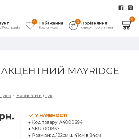
0
0
0
аунт
Побажання
Порівняння
д/ Реєстрація
Ваш список
список порівняння
АКЦЕНТНИЙ MAYRIDGE
дгуків
-
Написати відгук
рн.
У НАЯВНОСТІ
Код товару:
A4000694
SKU:
001867
Розміри:
д.122см ш.41см в.84см