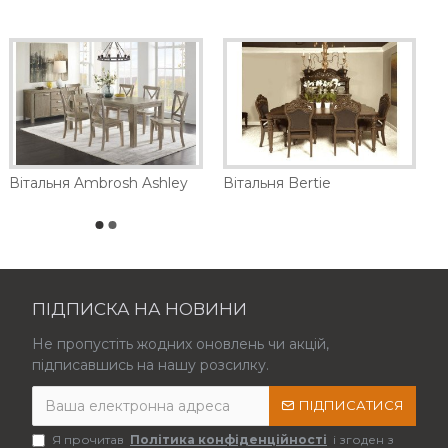
Вітальня Ambrosh Ashley
Вітальня Bertie
ПІДПИСКА НА НОВИНИ
Не пропустіть жодних оновлень чи акцій,
підписавшись на нашу розсилку.
ПІДПИСАТИСЯ
Я прочитав
Політика конфіденційності
і згоден з