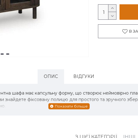
В З
ОПИС
ВІДГУКИ
ентна шафа має капсульну форму, що створює неймовірно пл
 знайдете фіксовану полицю для простого та зручного збері
ою.
З ЦІЄЇ КАТЕГОРІЇ
ІНШІ