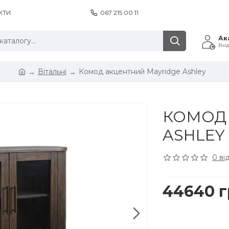
КТИ
067 215 00 11
Ак
Вхі
Вітальні
Комод акцентний Mayridge Ashley
КОМОД 
ASHLEY
0 ві
44640 г