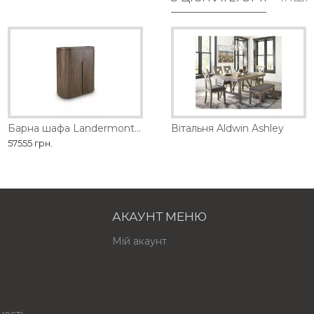
тна шафа Gwenwich Ashley
Барна шафа Landermont Ashley
Барна шафа Landermont Ashley
Вітальня Aldwin Ashley
57555 грн.
57555 грн.
АКАУНТ МЕНЮ
Мій акаунт
ності