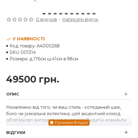
0 відгуків
-
Написати відгук
У НАЯВНОСТІ
Код товару:
A4000268
SKU:
001314
Розміри:
д.176см ш.41см в.98см
49500 грн.
ОПИС
Незалежно від того, чи ваш стиль - котеджний шик,
бохо чи унікальна еклектика, цей акцентний комод
обов'язково виглядатиме як вдома. Видатні елементи
включають рельєфні фасади дверей, які є витвором
ВІДГУКИ
мистецтва. Цей 4-дверний комод, чудово витриманий в