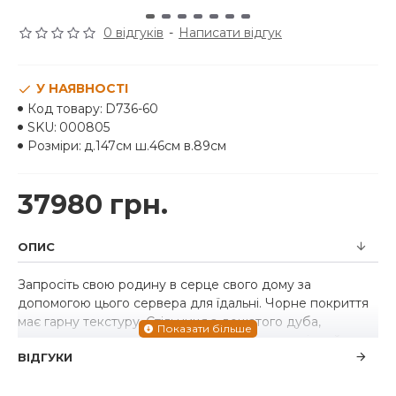
0 відгуків
-
Написати відгук
У НАЯВНОСТІ
Код товару:
D736-60
SKU:
000805
Розміри:
д.147см ш.46см в.89см
37980 грн.
ОПИС
Запросіть свою родину в серце свого дому за
допомогою цього сервера для їдальні. Чорне покриття
має гарну текстуру. Стільниця з дощатого дуба,
потертого часом, створює унікальний двоколірний
ВІДГУКИ
контраст. Чарівний дизайн решітки прикрашає
передню частину дверей. Зберігайте речі першої
необхідності на полицях шафи. Товсті пілястри додають