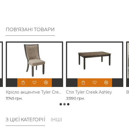
фундаменту міцності. Це актуальний стиль міського
фермерського будинку.
ПОВ'ЯЗАНІ ТОВАРИ
Крісло акцентне Tyler Creek Ashley
Стіл Tyler Creek Ashley
В
11745 грн.
35190 грн.
З ЦІЄЇ КАТЕГОРІЇ
ІНШІ