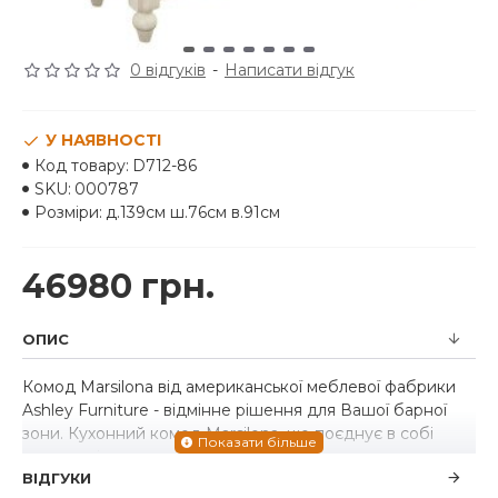
0 відгуків
-
Написати відгук
У НАЯВНОСТІ
Код товару:
D712-86
SKU:
000787
Розміри:
д.139см ш.76см в.91см
46980 грн.
ОПИС
Комод Marsilona від американської меблевої фабрики
Ashley Furniture - відмінне рішення для Вашої барної
зони. Кухонний комод Marsilona, ​​що поєднує в собі
практичність та двоколірне оздоблення, є рецептом
ВІДГУКИ
успіху в стилі шик котеджу. Створений для краси та