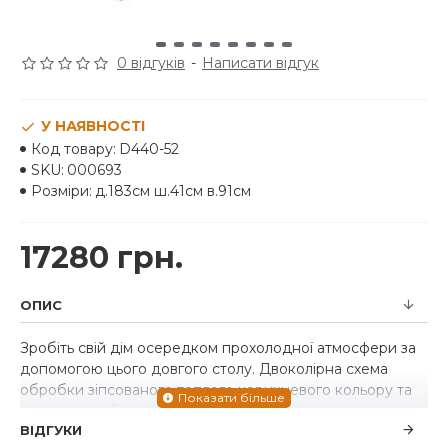
0 відгуків
-
Написати відгук
У НАЯВНОСТІ
Код товару:
D440-52
SKU:
000693
Розміри:
д.183см ш.41см в.91см
17280 грн.
ОПИС
Зробіть свій дім осередком прохолодної атмосфери за
допомогою цього довгого столу. Двоколірна схема
обробки зіпсованого теплого коричневого кольору та
зістареного бронзового металу сповнена міської
ВІДГУКИ
індустріальної пихатості. Велика довжина дозволяє