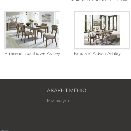
тна шафа Gwenwich Ashley
Вітальня Roanhowe Ashley
Барна шафа Landermont Ashley
Вітальня Aldwin Ashley
57555 грн.
АКАУНТ МЕНЮ
Мій акаунт
ності