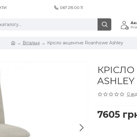
КТИ
067 215 00 11
Ак
Вхі
Вітальні
Крісло акцентне Roanhowe Ashley
КРІСЛО
ASHLEY
0 ві
7605 гр