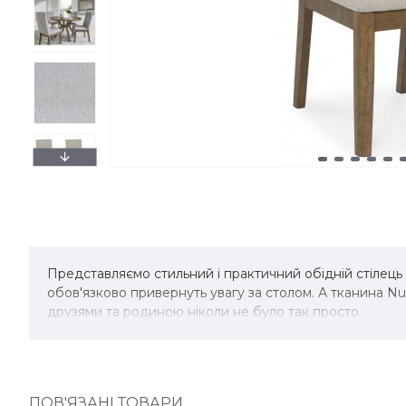
Представляємо стильний і практичний обідній стілець
обов'язково привернуть увагу за столом. А тканина Nuv
друзями та родиною ніколи не було так просто.
ПОВ'ЯЗАНІ ТОВАРИ