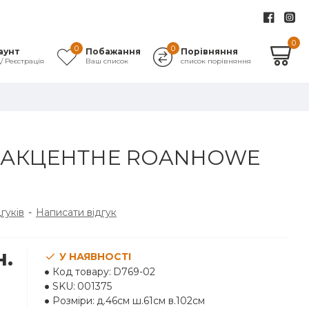
0
0
0
аунт
Побажання
Порівняння
д/ Реєстрація
Ваш список
список порівняння
 АКЦЕНТНЕ ROANHOWE
дгуків
-
Написати відгук
н.
У НАЯВНОСТІ
Код товару:
D769-02
SKU:
001375
Розміри:
д.46см ш.61см в.102см