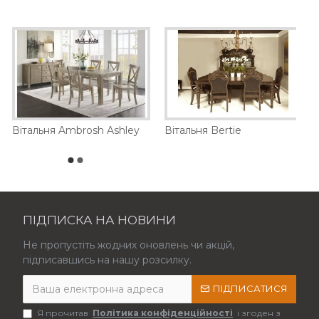
Вітальня Ambrosh Ashley
Вітальня Bertie
ПІДПИСКА НА НОВИНИ
Не пропустіть жодних оновлень чи акцій,
підписавшись на нашу розсилку.
ПІДПИСАТИСЯ
Я прочитав
Політика конфіденційності
і згоден з