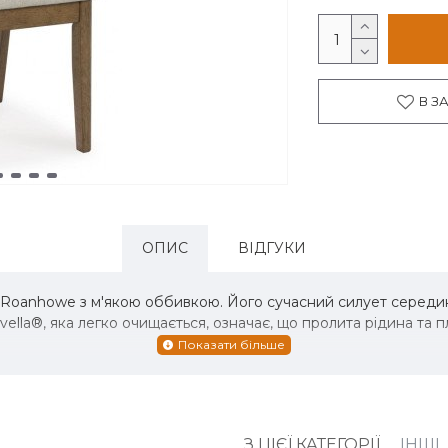
В З
ОПИС
ВІДГУКИ
 Roanhowe з м'якою оббивкою. Його сучасний силует середини
ella®, яка легко очищається, означає, що пролита рідина та п
З ЦІЄЇ КАТЕГОРІЇ
ІНШІ