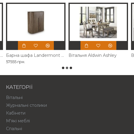
Акцентна шафа Gwenwich Ashley
Барна шафа Landermont Ashley
Вітальня Aldwin Ashley
В
57555 грн.
КАТЕГОРІЇ
Вітальні
Журнальні столики
Кабінети
М'які меблі
Спальні