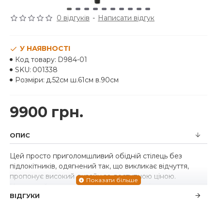
0 відгуків
-
Написати відгук
У НАЯВНОСТІ
Код товару:
D984-01
SKU:
001338
Розміри:
д.52см ш.61см в.90см
9900 грн.
ОПИС
Цей просто приголомшливий обідній стілець без
підлокітників, одягнений так, що викликає відчуття,
пропонує високий дизайн за доступною ціною.
Надзвичайно витончені лінії підкреслені темним
ВІДГУКИ
восково-коричневим дубовим покриттям, яке так
приємно для очей. Дизайн спинки з м'якими контурами,
оббитий твідовою нейтральною тканиною, створений