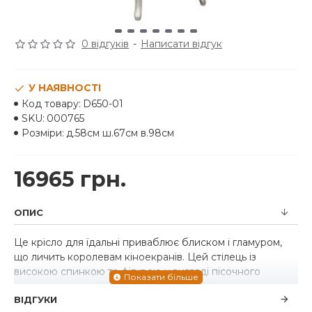
0 відгуків
-
Написати відгук
У НАЯВНОСТІ
Код товару:
D650-01
SKU:
000765
Розміри:
д.58см ш.67см в.98см
16965 грн.
ОПИС
Це крісло для їдальні приваблює блиском і гламуром,
що личить королевам кіноекранів. Цей стілець із
високою спинкою та фігурою у вигляді пісочного
годинника вражає ефектним діамантовим волокном і
ВІДГУКИ
класичними ніжками кабріола з легким металевим