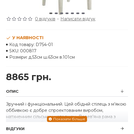
0 відгуків
-
Написати відгук
У НАЯВНОСТІ
Код товару:
D754-01
SKU:
000817
Розміри:
д.53см ш.63см в.101см
8865 грн.
ОПИС
Зручний і функціональний. Цей обідній стілець з м’якою
оббивкою є добре спроектованим виробом,
натхненним сільським котеджем. Дерев’яна рама з
текстурованою білою обробкою демонструє
ВІДГУКИ
підтримуючий дизайн широкої спинки драбини.