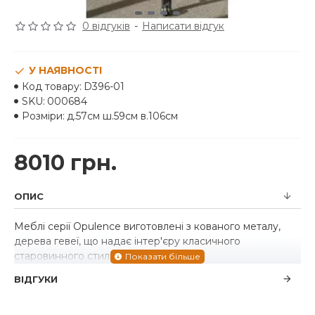
0 відгуків
-
Написати відгук
У НАЯВНОСТІ
Код товару:
D396-01
SKU:
000684
Розміри:
д.57см ш.59см в.106см
8010 грн.
ОПИС
Меблі серії Opulence виготовлені з кованого металу,
дерева гевеї, що надає інтер'єру класичного
старовинного стилю.
ВІДГУКИ