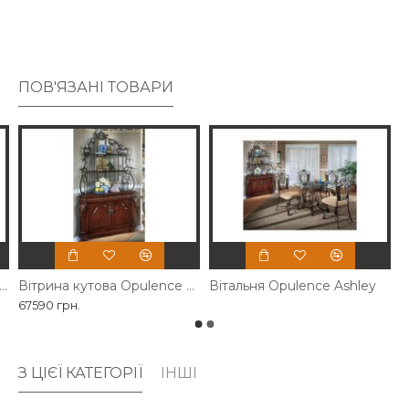
ПОВ'ЯЗАНІ ТОВАРИ
л барний Opulence Ashley
Вітрина кутова Opulence Ashley
Вітальня Opulence Ashley
67590 грн.
З ЦІЄЇ КАТЕГОРІЇ
ІНШІ