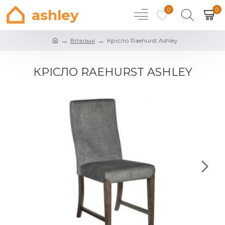
0
0
ashley
Вітальні
Крісло Raehurst Ashley
КРІСЛО RAEHURST ASHLEY