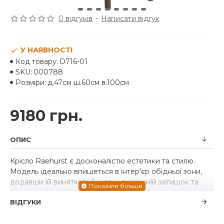
0 відгуків
-
Написати відгук
У НАЯВНОСТІ
Код товару:
D716-01
SKU:
000788
Розміри:
д.47см ш.60см в.100см
9180 грн.
ОПИС
Крісло Raehurst є досконалістю естетики та стилю.
Модель ідеально впишеться в інтер'єр обідньої зони,
додавши їй винятковий шарм, домашній затишок та
комфорт. Виробник американська меблева фабрика
ВІДГУКИ
"Ashley". Іноді вся справа у дрібних деталях. Обідній
стілець Raehurst з його багатим сучасним стилем –
справжнє свято почуттів. Зверніть увагу на пишну